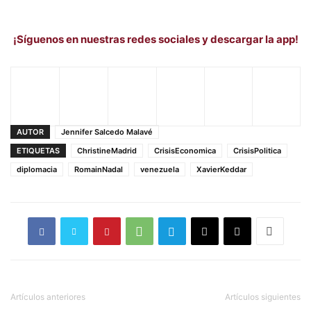
¡Síguenos en nuestras redes sociales y descargar la app!
AUTOR
Jennifer Salcedo Malavé
ETIQUETAS
ChristineMadrid
CrisisEconomica
CrisisPolitica
diplomacia
RomainNadal
venezuela
XavierKeddar
Artículos anteriores
Artículos siguientes