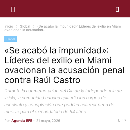
Inicio
Global
«Se acabó la impunidad»: Líderes del exilio en Miami
ovacionan la acusación...
Global
«Se acabó la impunidad»:
Líderes del exilio en Miami
ovacionan la acusación penal
contra Raúl Castro
Durante la conmemoración del Día de la Independencia de
la isla, la comunidad cubana aplaudió los cargos de
asesinato y conspiración que podrían acarrear pena de
muerte para el exmandatario de 94 años
16
Por
Agencia EFE
-
21 mayo, 2026