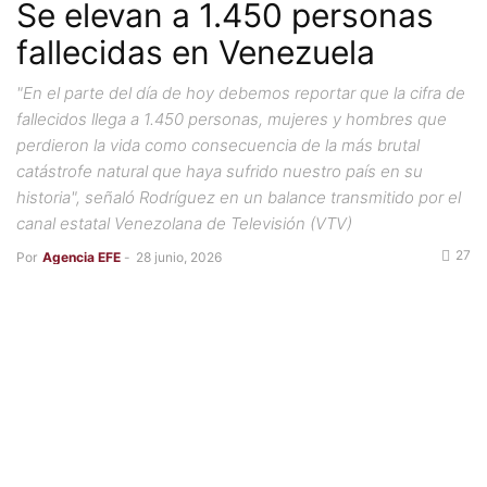
Se elevan a 1.450 personas
fallecidas en Venezuela
"En el parte del día de hoy debemos reportar que la cifra de
fallecidos llega a 1.450 personas, mujeres y hombres que
perdieron la vida como consecuencia de la más brutal
catástrofe natural que haya sufrido nuestro país en su
historia", señaló Rodríguez en un balance transmitido por el
canal estatal Venezolana de Televisión (VTV)
27
Por
Agencia EFE
-
28 junio, 2026