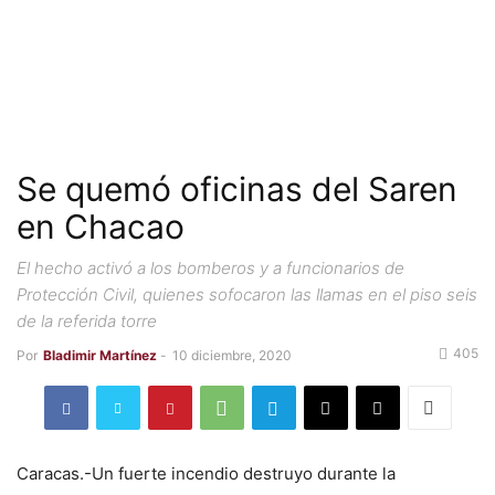
Se quemó oficinas del Saren
en Chacao
El hecho activó a los bomberos y a funcionarios de
Protección Civil, quienes sofocaron las llamas en el piso seis
de la referida torre
405
Por
Bladimir Martínez
-
10 diciembre, 2020
Caracas.-Un fuerte incendio destruyo durante la