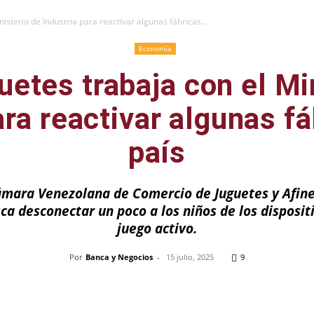
isterio de Industria para reactivar algunas fábricas...
Economía
uetes trabaja con el Mi
ara reactivar algunas fá
país
ámara Venezolana de Comercio de Juguetes y Afine
a desconectar un poco a los niños de los dispositi
juego activo.
Por
Banca y Negocios
-
15 julio, 2025
9
Pinterest
WhatsApp
Telegram
Em