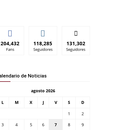
204,432
118,285
131,302
Fans
Seguidores
Seguidores
alendario de Noticias
agosto 2026
L
M
X
J
V
S
D
1
2
3
4
5
6
7
8
9