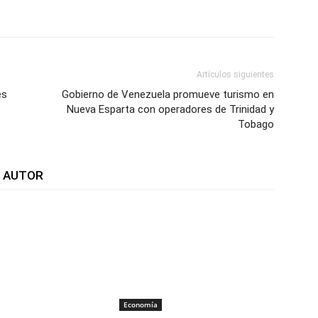
WhatsApp
Telegram
Email
Im
Artículos siguientes
es
Gobierno de Venezuela promueve turismo en
Nueva Esparta con operadores de Trinidad y
Tobago
L AUTOR
Economía