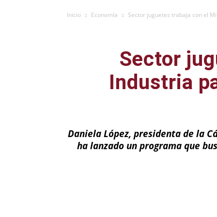
Inicio
Economía
Sector juguetes trabaja con el Min
Sector jug
Industria p
Daniela López, presidenta de la C
ha lanzado un programa que busc
Facebook
X