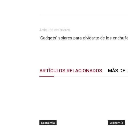
Facebook
X
Pinterest
Artículos anteriores
‘Gadgets’ solares para olvidarte de los enchuf
ARTÍCULOS RELACIONADOS
MÁS DE
Economía
Economía