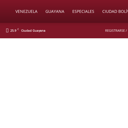
Soy
VENEZUELA
GUAYANA
ESPECIALES
CIUDAD BOLÍ
C
25.9
REGISTRARSE /
Ciudad Guayana
Nueva
Prensa
Digital