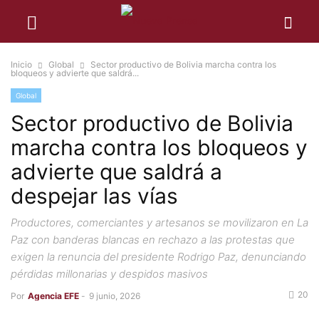
Inicio
Global
Sector productivo de Bolivia marcha contra los
bloqueos y advierte que saldrá...
Global
Sector productivo de Bolivia
marcha contra los bloqueos y
advierte que saldrá a
despejar las vías
Productores, comerciantes y artesanos se movilizaron en La
Paz con banderas blancas en rechazo a las protestas que
exigen la renuncia del presidente Rodrigo Paz, denunciando
pérdidas millonarias y despidos masivos
20
Por
Agencia EFE
-
9 junio, 2026