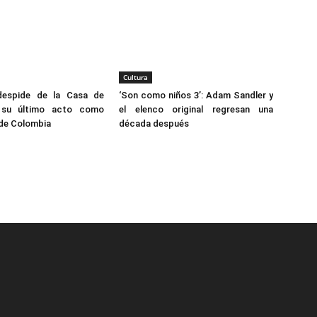
Cultura
despide de la Casa de
‘Son como niños 3’: Adam Sandler y
 su último acto como
el elenco original regresan una
 de Colombia
década después