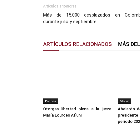
Artículos anteriores
Más de 15.000 desplazados en Colomb
durante julio y septiembre
ARTÍCULOS RELACIONADOS
MÁS DE
Política
Global
Otorgan libertad plena a la jueza
Abelardo de
María Lourdes Afiuni
president
periodo 20