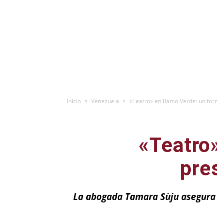
Inicio
Venezuela
«Teatro» en Ramo Verde: uniforma
«Teatro
pres
La abogada Tamara Sùju asegura 