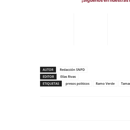
¡Síguenos en nuestras 
AUTOR
Redacción SNPD
EDITOR
Elías Rivas
ETIQUETAS
presos politicos
Ramo Verde
Tamar
Facebook
X
Pinterest