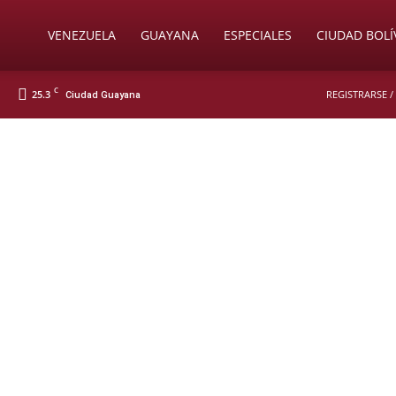
Soy
VENEZUELA
GUAYANA
ESPECIALES
CIUDAD BOLÍ
C
25.3
REGISTRARSE /
Ciudad Guayana
Nueva
Prensa
Digital