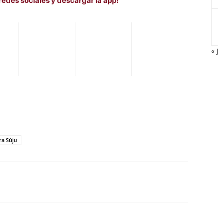
redes sociales y descargar la app!
« 
a Sùju
WhatsApp
Telegram
Email
Im