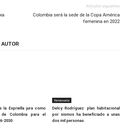
Artículos siguientes
ia
Colombia será la sede de la Copa América
femenina en 2022
L AUTOR
Venezuela
 la Espriella jura como
Delcy Rodríguez: plan habitacional
e de Colombia para el
por sismos ha beneficiado a unas
26-2030
dos mil personas