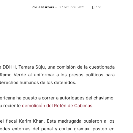
Por
eliasrivas
-
27 octubre, 2021
163
Pinterest
WhatsApp
Telegram
Em
e DDHH, Tamara Súju, una comisión de la cuestionada
amo Verde al uniformar a los presos políticos para
n derechos humanos de los detenidos.
americana ha puesto a correr a autoridades del chavismo,
la reciente
demolición del Retén de Cabimas.
 del fiscal Karim Khan. Esta madrugada pusieron a los
edes externas del penal y cortar grama», posteó en