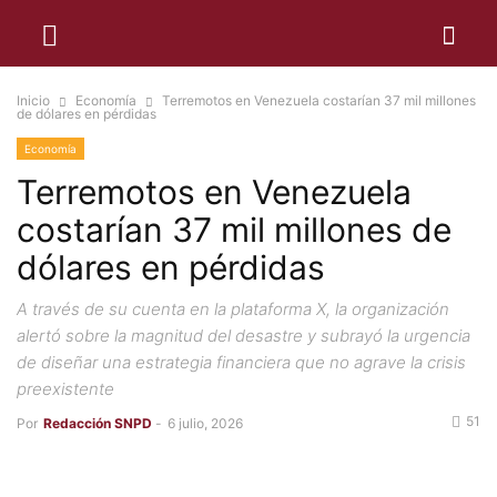
Inicio
Economía
Terremotos en Venezuela costarían 37 mil millones
de dólares en pérdidas
Economía
Terremotos en Venezuela
costarían 37 mil millones de
dólares en pérdidas
A través de su cuenta en la plataforma X, la organización
alertó sobre la magnitud del desastre y subrayó la urgencia
de diseñar una estrategia financiera que no agrave la crisis
preexistente
51
Por
Redacción SNPD
-
6 julio, 2026