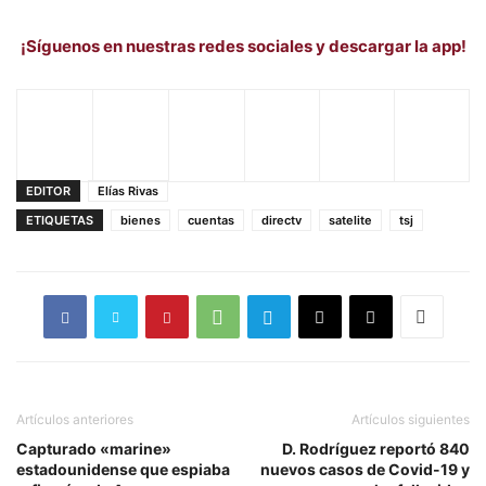
¡Síguenos en nuestras redes sociales y descargar la app!
EDITOR
Elías Rivas
ETIQUETAS
bienes
cuentas
directv
satelite
tsj
Artículos anteriores
Artículos siguientes
Capturado «marine»
D. Rodríguez reportó 840
estadounidense que espiaba
nuevos casos de Covid-19 y