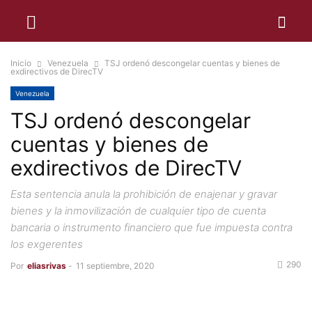
Inicio
Venezuela
TSJ ordenó descongelar cuentas y bienes de
exdirectivos de DirecTV
Venezuela
TSJ ordenó descongelar
cuentas y bienes de
exdirectivos de DirecTV
Esta sentencia anula la prohibición de enajenar y gravar
bienes y la inmovilización de cualquier tipo de cuenta
bancaria o instrumento financiero que fue impuesta contra
los exgerentes
290
Por
eliasrivas
-
11 septiembre, 2020