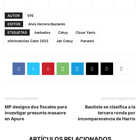
AUTOR
EFE
EDITOR
Alvis Herrera Bastardo
ETIQUETAS
barbados
Catuy
César Yanis
eliminatorias Catar 2022
Jair Catuy
Panamá
Artículos anteriores
Artículos siguientes
MP designa dos fiscales para
Bautista se clasifica a la
investigar presunta masacre
tercera ronda por
en Apure
incomparecencia de Harris
ARTÍCULOS RELACIONADOS