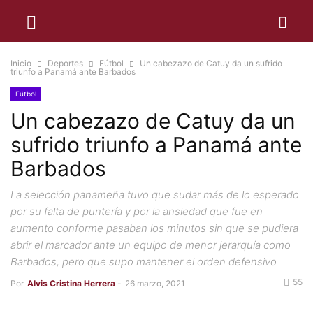
Inicio
Deportes
Fútbol
Un cabezazo de Catuy da un sufrido
triunfo a Panamá ante Barbados
Fútbol
Un cabezazo de Catuy da un
sufrido triunfo a Panamá ante
Barbados
La selección panameña tuvo que sudar más de lo esperado
por su falta de puntería y por la ansiedad que fue en
aumento conforme pasaban los minutos sin que se pudiera
abrir el marcador ante un equipo de menor jerarquía como
Barbados, pero que supo mantener el orden defensivo
55
Por
Alvis Cristina Herrera
-
26 marzo, 2021