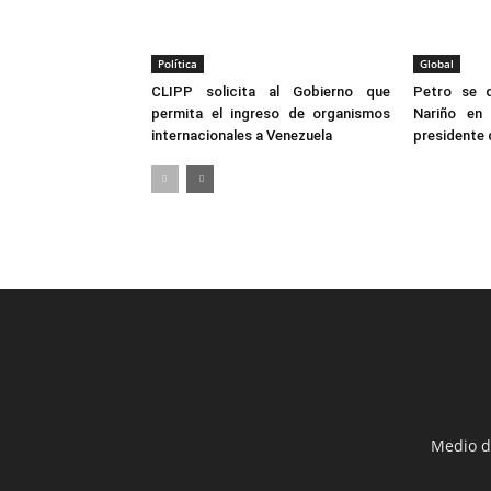
Política
Global
CLIPP solicita al Gobierno que
Petro se 
permita el ingreso de organismos
Nariño en
internacionales a Venezuela
presidente
Medio d