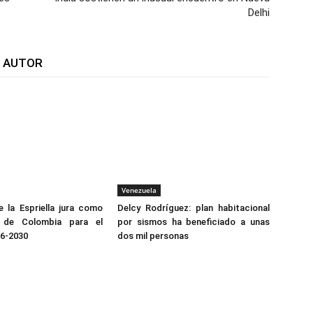
Delhi
L AUTOR
Venezuela
 la Espriella jura como
Delcy Rodríguez: plan habitacional
e de Colombia para el
por sismos ha beneficiado a unas
26-2030
dos mil personas