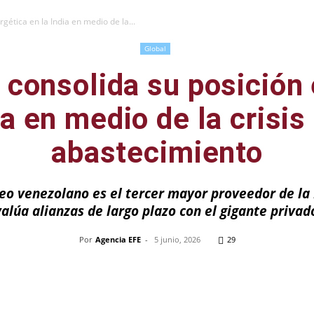
gética en la India en medio de la...
Global
consolida su posición
ia en medio de la crisis
abastecimiento
leo venezolano es el tercer mayor proveedor de la 
valúa alianzas de largo plazo con el gigante privad
Por
Agencia EFE
-
5 junio, 2026
29
Pinterest
WhatsApp
Telegram
Em