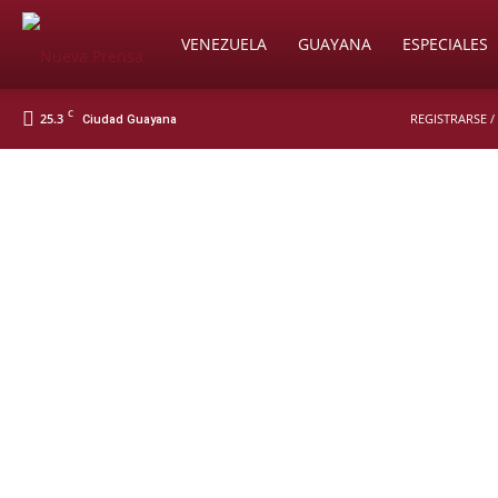
Soy
VENEZUELA
GUAYANA
ESPECIALES
C
25.3
REGISTRARSE /
Ciudad Guayana
Nueva
Prensa
Digital