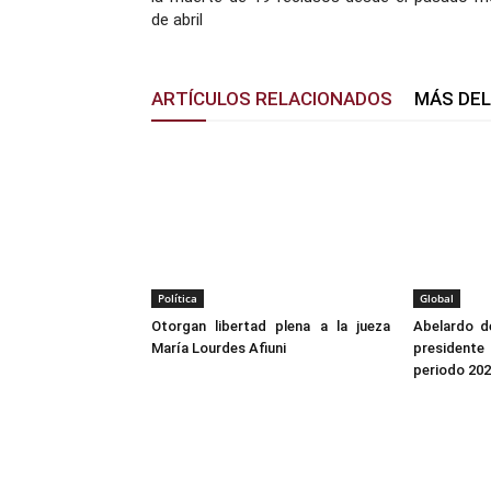
de abril
ARTÍCULOS RELACIONADOS
MÁS DE
Política
Global
Otorgan libertad plena a la jueza
Abelardo de
María Lourdes Afiuni
president
periodo 20