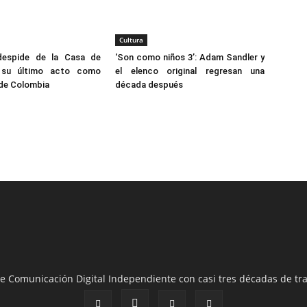
Cultura
despide de la Casa de
‘Son como niños 3’: Adam Sandler y
 su último acto como
el elenco original regresan una
 de Colombia
década después
e Comunicación Digital Independiente con casi tres décadas de tra