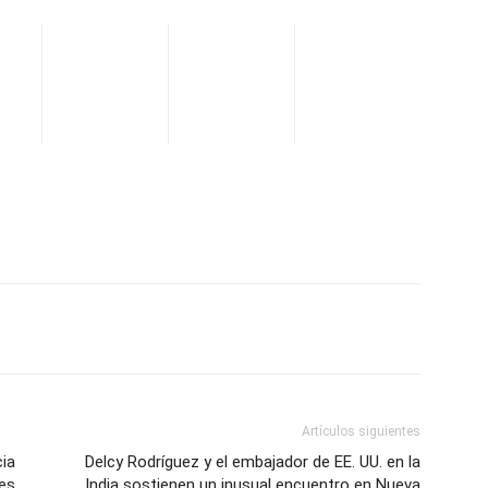
WhatsApp
Telegram
Email
Im
Artículos siguientes
ia
Delcy Rodríguez y el embajador de EE. UU. en la
es
India sostienen un inusual encuentro en Nueva