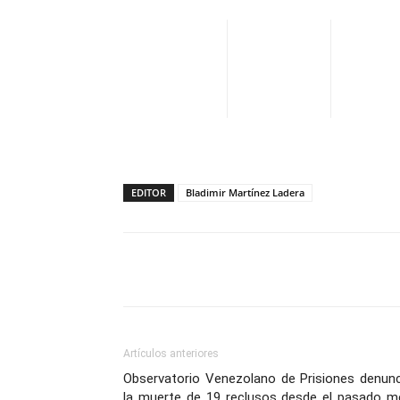
EDITOR
Bladimir Martínez Ladera
Facebook
X
Pinterest
Artículos anteriores
Observatorio Venezolano de Prisiones denunc
la muerte de 19 reclusos desde el pasado m