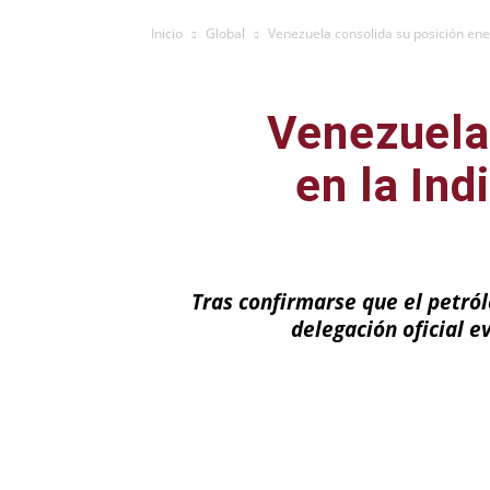
Inicio
Global
Venezuela consolida su posición ener
Venezuela 
en la Ind
Tras confirmarse que el petró
delegación oficial e
Facebook
X