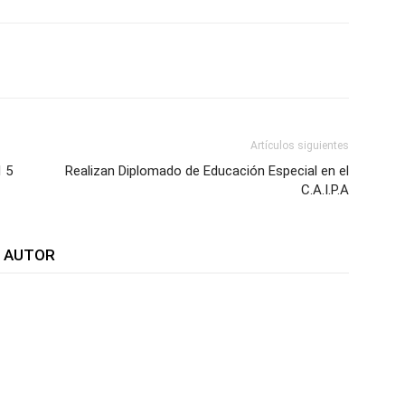
WhatsApp
Telegram
Email
Im
Artículos siguientes
l 5
Realizan Diplomado de Educación Especial en el
C.A.I.P.A
L AUTOR