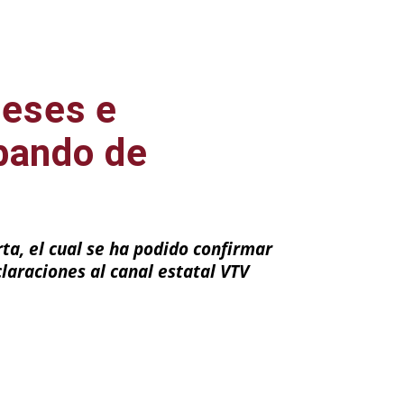
neses e
abando de
ta, el cual se ha podido confirmar
laraciones al canal estatal VTV
ail
Impresión