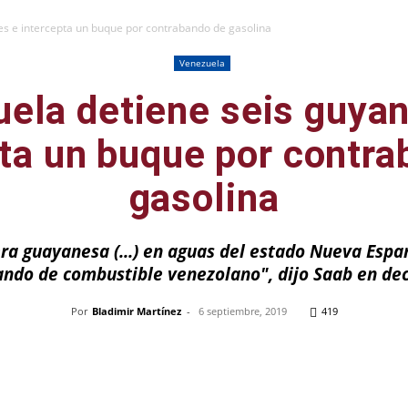
es e intercepta un buque por contrabando de gasolina
Venezuela
ela detiene seis guya
ta un buque por contr
gasolina
a guayanesa (...) en aguas del estado Nueva Espar
ndo de combustible venezolano", dijo Saab en dec
Por
Bladimir Martínez
-
6 septiembre, 2019
419
Pinterest
WhatsApp
Telegram
Em