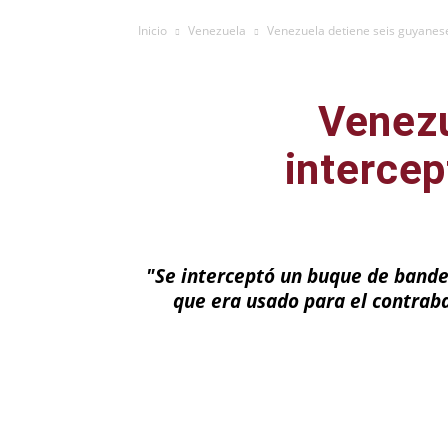
Inicio
Venezuela
Venezuela detiene seis guyanes
Venezu
intercep
"Se interceptó un buque de bander
que era usado para el contraba
Facebook
X