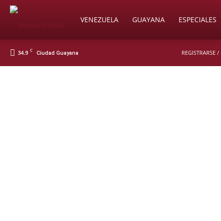
Soy
VENEZUELA
GUAYANA
ESPECIALES
C
34.9
REGISTRARSE /
Ciudad Guayana
Nueva
Prensa
Digital