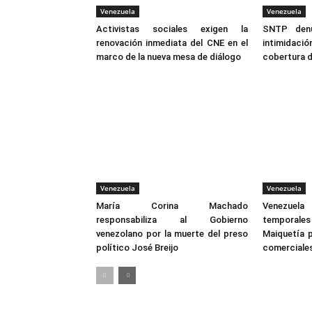
Venezuela
Venezuela
Activistas sociales exigen la
SNTP denu
renovación inmediata del CNE en el
intimidació
marco de la nueva mesa de diálogo
cobertura d
Venezuela
Venezuela
María Corina Machado
Venezuela
responsabiliza al Gobierno
temporale
venezolano por la muerte del preso
Maiquetía p
político José Breijo
comerciale