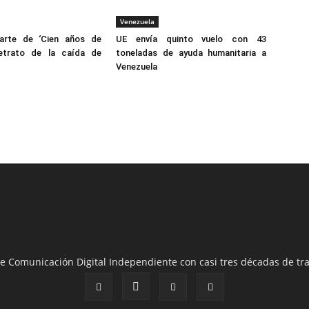
Venezuela
arte de ‘Cien años de
UE envía quinto vuelo con 43
retrato de la caída de
toneladas de ayuda humanitaria a
Venezuela
e Comunicación Digital Independiente con casi tres décadas de tra