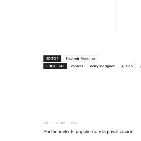
EDITOR
Bladimir Martínez
ETIQUETAS
caracas
delcyrodriguez
guaido
Facebook
X
Pinterest
Artículos anteriores
Portachuelo. El populismo y la privatización