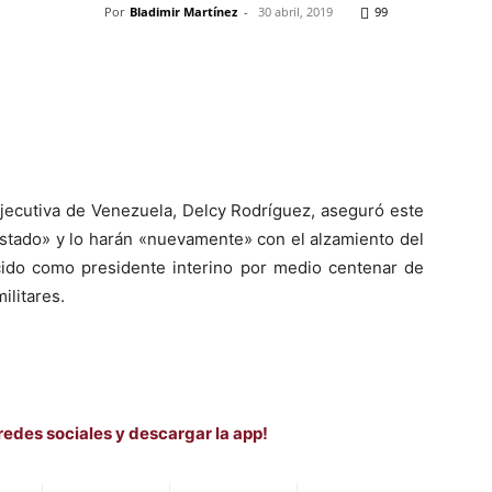
Por
Bladimir Martínez
-
30 abril, 2019
99
Pinterest
WhatsApp
Telegram
Em
ejecutiva de Venezuela, Delcy Rodríguez, aseguró este
stado» y lo harán «nuevamente» con el alzamiento del
cido como presidente interino por medio centenar de
ilitares.
redes sociales y descargar la app!