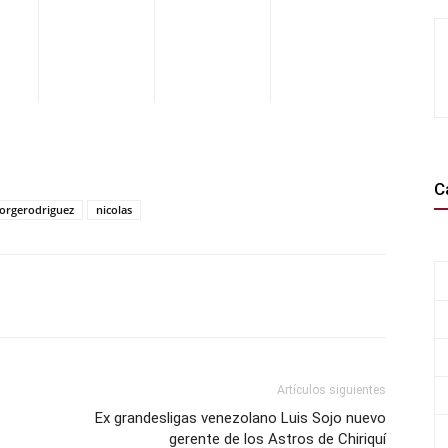
C
jorgerodriguez
nicolas
WhatsApp
Telegram
Email
Im
Artículos siguientes
Ex grandesligas venezolano Luis Sojo nuevo
gerente de los Astros de Chiriquí