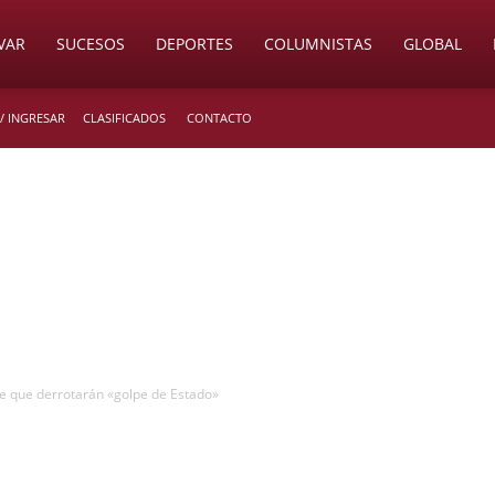
VAR
SUCESOS
DEPORTES
COLUMNISTAS
GLOBAL
/ INGRESAR
CLASIFICADOS
CONTACTO
e que derrotarán «golpe de Estado»