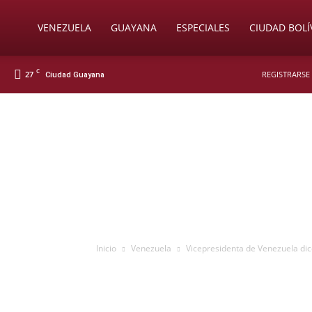
Soy
VENEZUELA
GUAYANA
ESPECIALES
CIUDAD BOLÍ
C
27
REGISTRARSE 
Ciudad Guayana
Nueva
Prensa
Digital
Inicio
Venezuela
Vicepresidenta de Venezuela dic