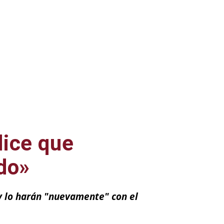
dice que
do»
y lo harán "nuevamente" con el