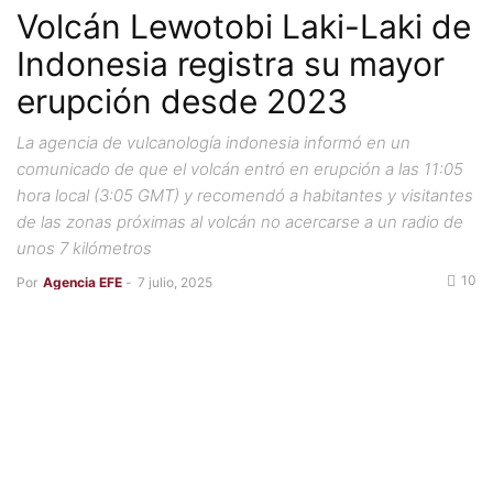
Volcán Lewotobi Laki-Laki de
Indonesia registra su mayor
erupción desde 2023
La agencia de vulcanología indonesia informó en un
comunicado de que el volcán entró en erupción a las 11:05
hora local (3:05 GMT) y recomendó a habitantes y visitantes
de las zonas próximas al volcán no acercarse a un radio de
unos 7 kilómetros
10
Por
Agencia EFE
-
7 julio, 2025