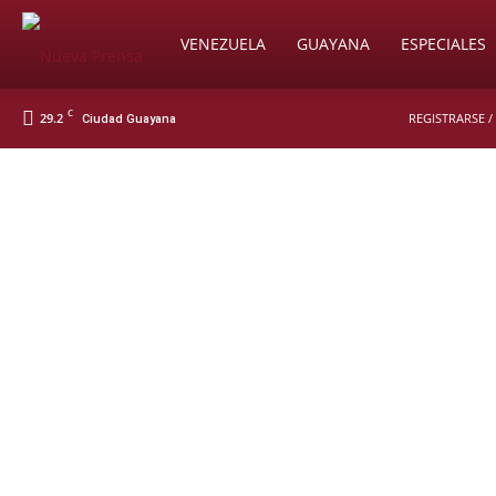
Soy
VENEZUELA
GUAYANA
ESPECIALES
C
29.2
REGISTRARSE /
Ciudad Guayana
Nueva
Prensa
Digital