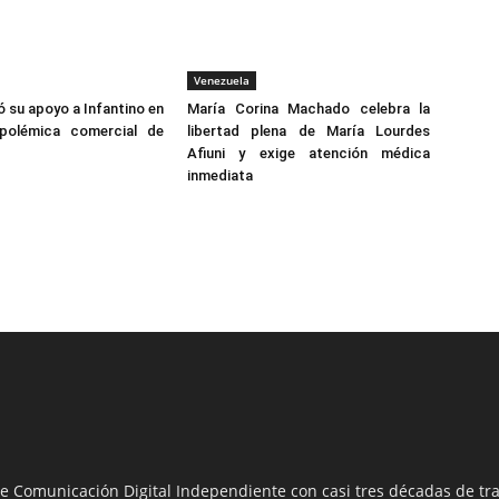
Venezuela
ó su apoyo a Infantino en
María Corina Machado celebra la
polémica comercial de
libertad plena de María Lourdes
Afiuni y exige atención médica
inmediata
e Comunicación Digital Independiente con casi tres décadas de tra