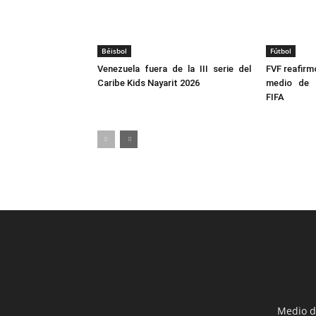
Béisbol
Fútbol
Venezuela fuera de la III serie del
FVF reafirm
Caribe Kids Nayarit 2026
medio de 
FIFA
Medio d