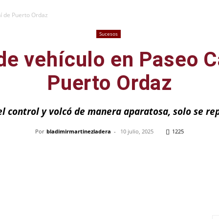
í de Puerto Ordaz
Sucesos
de vehículo en Paseo C
Puerto Ordaz
 el control y volcó de manera aparatosa, solo se r
Por
bladimirmartinezladera
-
10 julio, 2025
1225
Pinterest
WhatsApp
Telegram
Em