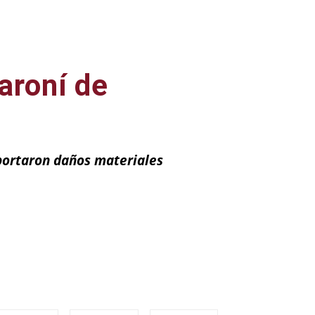
aroní de
eportaron daños materiales
ail
Impresión