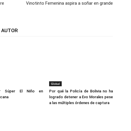
re
Vinotinto Femenina aspira a soñar en grande
L AUTOR
Global
or Súper El Niño en
Por qué la Policía de Bolivia no ha
icana
logrado detener a Evo Morales pese
a las múltiples órdenes de captura