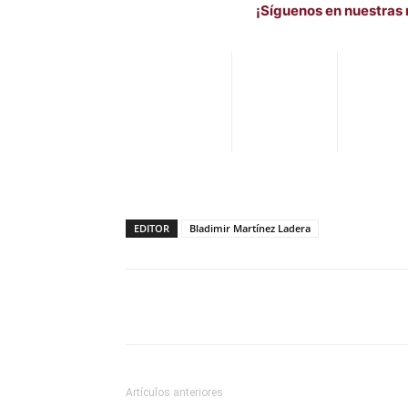
¡Síguenos en nuestras 
EDITOR
Bladimir Martínez Ladera
Facebook
X
Pinterest
Artículos anteriores