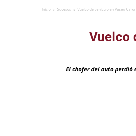
Inicio
Sucesos
Vuelco de vehículo en Paseo Caron
Vuelco 
El chofer del auto perdió
Facebook
X