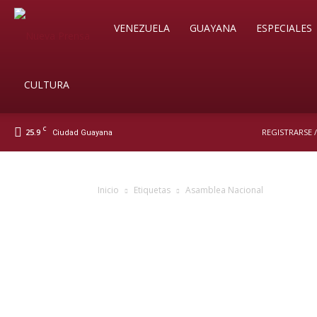
Soy
VENEZUELA
GUAYANA
ESPECIALES
Nueva
CULTURA
C
25.9
REGISTRARSE 
Ciudad Guayana
Prensa
Inicio
Etiquetas
Asamblea Nacional
Digital