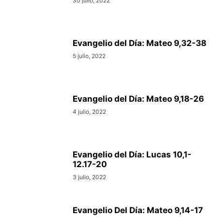
30 julio, 2022
Evangelio del Día: Mateo 9,32-38
5 julio, 2022
Evangelio del Día: Mateo 9,18-26
4 julio, 2022
Evangelio del Día: Lucas 10,1-
12.17-20
3 julio, 2022
Evangelio Del Día: Mateo 9,14-17