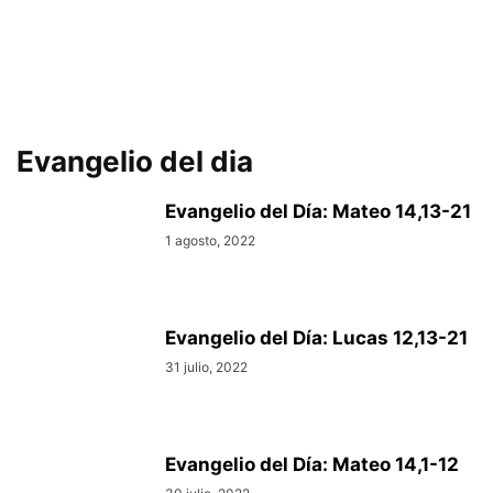
Evangelio del dia
Evangelio del Día: Mateo 14,13-21
1 agosto, 2022
Evangelio del Día: Lucas 12,13-21
31 julio, 2022
Evangelio del Día: Mateo 14,1-12