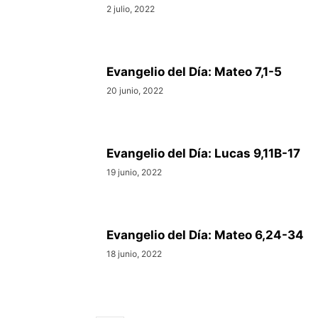
2 julio, 2022
Evangelio del Día: Mateo 7,1-5
20 junio, 2022
Evangelio del Día: Lucas 9,11B-17
19 junio, 2022
Evangelio del Día: Mateo 6,24-34
18 junio, 2022