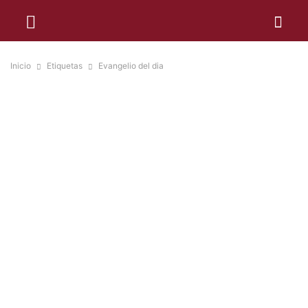
Inicio
Etiquetas
Evangelio del dia