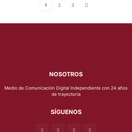
1
2
3
NOSOTROS
Medio de Comunicación Digital Independiente con 24 años
de trayectoria
SÍGUENOS