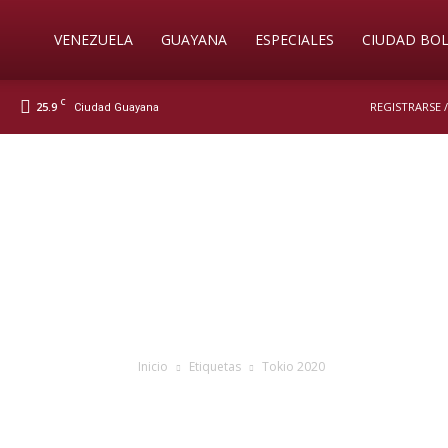
Soy
VENEZUELA
GUAYANA
ESPECIALES
CIUDAD BOL
C
25.9
REGISTRARSE 
Ciudad Guayana
Nueva
Prensa
Digital
Inicio
Etiquetas
Tokio 2020