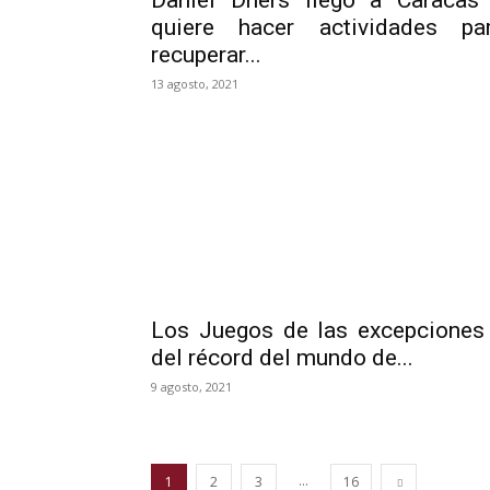
Daniel Dhers llegó a Caracas
quiere hacer actividades pa
recuperar...
13 agosto, 2021
Los Juegos de las excepciones
del récord del mundo de...
9 agosto, 2021
...
1
2
3
16