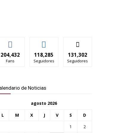
204,432
118,285
131,302
Fans
Seguidores
Seguidores
alendario de Noticias
agosto 2026
L
M
X
J
V
S
D
1
2