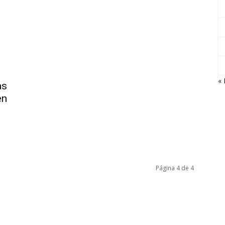
«
as
en
Página 4 de 4