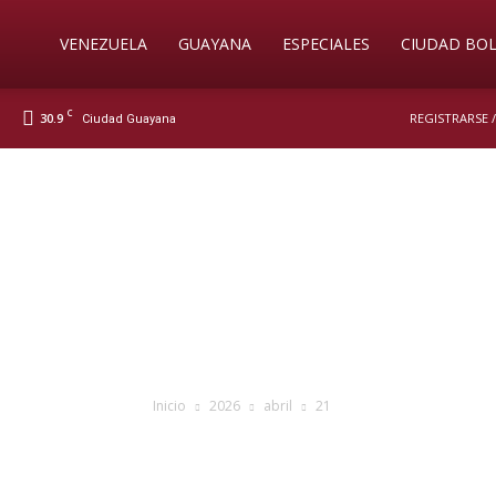
Soy
VENEZUELA
GUAYANA
ESPECIALES
CIUDAD BOL
C
30.9
REGISTRARSE 
Ciudad Guayana
Nueva
Prensa
Digital
Inicio
2026
abril
21