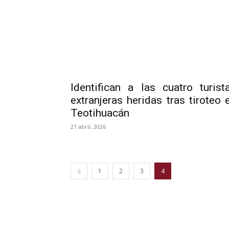
Identifican a las cuatro turist
extranjeras heridas tras tiroteo 
Teotihuacán
21 abril, 2026
1
2
3
4