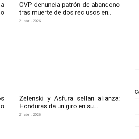
ia
OVP denuncia patrón de abandono
to
tras muerte de dos reclusos en...
21 abril, 2026
C
os
Zelenski y Asfura sellan alianza:
mo
Honduras da un giro en su...
21 abril, 2026