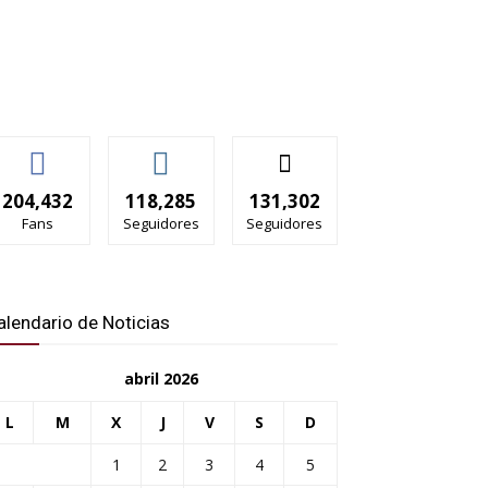
204,432
118,285
131,302
Fans
Seguidores
Seguidores
alendario de Noticias
abril 2026
L
M
X
J
V
S
D
1
2
3
4
5