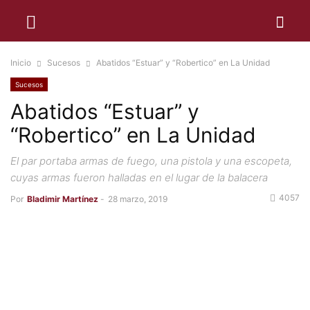
Inicio
Sucesos
Abatidos “Estuar” y “Robertico” en La Unidad
Sucesos
Abatidos “Estuar” y
“Robertico” en La Unidad
El par portaba armas de fuego, una pistola y una escopeta,
cuyas armas fueron halladas en el lugar de la balacera
4057
Por
Bladimir Martínez
-
28 marzo, 2019