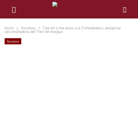
Inicio
Sucesos
Cae en Lima alias «La Cortadedos», peligrosa
secuestradora del Tren de Aragua
Sucesos