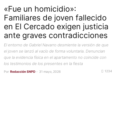
«Fue un homicidio»:
Familiares de joven fallecido
en El Cercado exigen justicia
ante graves contradicciones
El entorno de Gabriel Navarro desmiente la versión de que
el joven se lanzó al vacío de forma voluntaria. Denuncian
que la evidencia física en el apartamento no coincide con
los testimonios de los presentes en la fiesta
1234
Por
Redacción SNPD
-
31 mayo, 2026