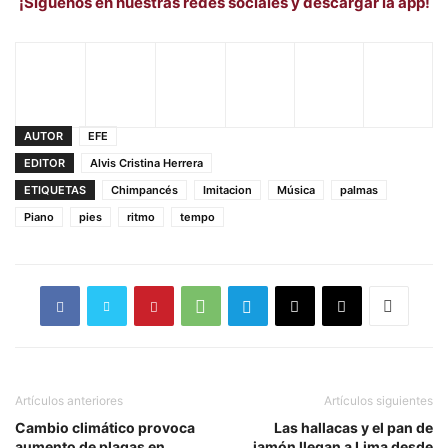
¡Síguenos en nuestras redes sociales y descargar la app!
AUTOR
EFE
EDITOR
Alvis Cristina Herrera
ETIQUETAS
Chimpancés
Imitacion
Música
palmas
Piano
pies
ritmo
tempo
Artículos anteriores
Artículos siguientes
Cambio climático provoca
Las hallacas y el pan de
aumento de plagas en
jamón llegan a Lima desde