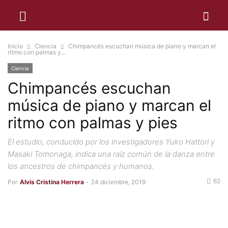
Inicio
Ciencia
Chimpancés escuchan música de piano y marcan el
ritmo con palmas y...
Ciencia
Chimpancés escuchan
música de piano y marcan el
ritmo con palmas y pies
El estudio, conducido por los investigadores Yuko Hattori y
Masaki Tomonaga, indica una raíz común de la danza entre
los ancestros de chimpancés y humanos.
62
Por
Alvis Cristina Herrera
-
24 diciembre, 2019