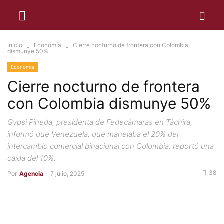
Inicio
Economía
Cierre nocturno de frontera con Colombia
dismunye 50%
Economía
Cierre nocturno de frontera
con Colombia dismunye 50%
Gypsi Pineda, presidenta de Fedecámaras en Táchira,
informó que Venezuela, que manejaba el 20% del
intercambio comercial binacional con Colombia, reportó una
caída del 10%.
38
Por
Agencia
-
7 julio, 2025