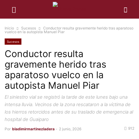
Inicio
Sucesos
Conductor resulta gravemente herido tras aparatoso
vuelco en la autopista Manuel Piar
Sucesos
Conductor resulta
gravemente herido tras
aparatoso vuelco en la
autopista Manuel Piar
El siniestro vial se registró la tarde de este lunes bajo una
intensa lluvia. Vecinos de la zona rescataron a la víctima de
los hierros retorcidos antes de su traslado de emergencia al
hospital de Guaiparo
912
Por
bladimirmartinezladera
-
2 junio, 2026