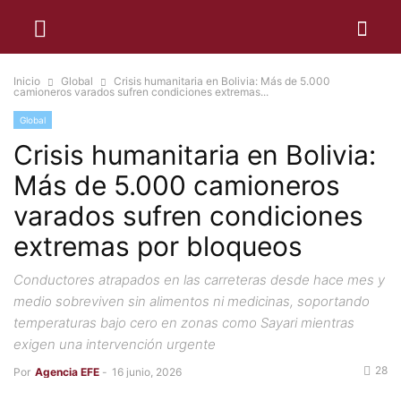
Inicio
Global
Crisis humanitaria en Bolivia: Más de 5.000
camioneros varados sufren condiciones extremas...
Global
Crisis humanitaria en Bolivia:
Más de 5.000 camioneros
varados sufren condiciones
extremas por bloqueos
Conductores atrapados en las carreteras desde hace mes y
medio sobreviven sin alimentos ni medicinas, soportando
temperaturas bajo cero en zonas como Sayari mientras
exigen una intervención urgente
28
Por
Agencia EFE
-
16 junio, 2026