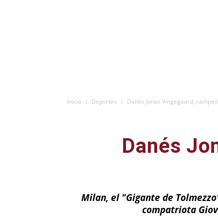
Inicio
Deportes
Danés Jonas Vingegaard, campeón 
Danés Jon
Milan, el "Gigante de Tolmezzo"
compatriota Giova