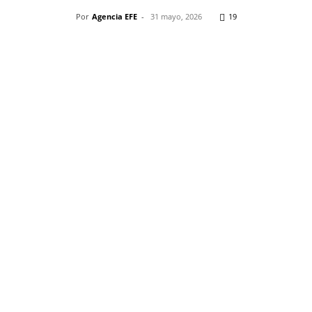
Por
Agencia EFE
-
31 mayo, 2026
19
Pinterest
WhatsApp
Telegram
Em