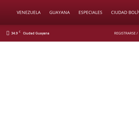
Soy
VENEZUELA
GUAYANA
ESPECIALES
CIUDAD BOLÍ
C
34.9
REGISTRARSE /
Ciudad Guayana
Nueva
Prensa
Digital