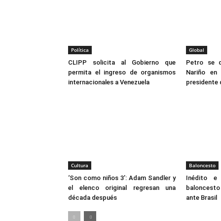
Política
Global
CLIPP solicita al Gobierno que
Petro se 
permita el ingreso de organismos
Nariño en
internacionales a Venezuela
presidente
Cultura
Baloncesto
‘Son como niños 3’: Adam Sandler y
Inédito e 
el elenco original regresan una
baloncest
década después
ante Brasil