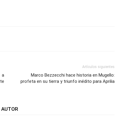
WhatsApp
Telegram
Email
Im
Artículos siguientes
 a
Marco Bezzecchi hace historia en Mugello:
te
profeta en su tierra y triunfo inédito para Aprilia
L AUTOR