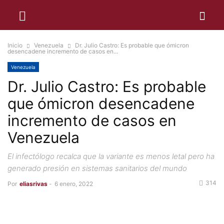
Inicio
Venezuela
Dr. Julio Castro: Es probable que ómicron
desencadene incremento de casos en...
Venezuela
Dr. Julio Castro: Es probable
que ómicron desencadene
incremento de casos en
Venezuela
El infectólogo recalca que la variante es menos letal pero ha
generado presión en sistemas sanitarios del mundo
314
Por
eliasrivas
-
6 enero, 2022