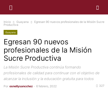
Inicio
Guayana
Egresan 90 nuevos profesionales de la Misión Sucre
Productiva
Guayana
Egresan 90 nuevos
profesionales de la Misión
Sucre Productiva
La Misión Sucre Productiva continúa formando
profesionales de calidad para continuar con el objetivo de
alcanzar la inclusión y la educación gratuita para todos
327
Por
osnellysancchez
-
6 febrero, 2022