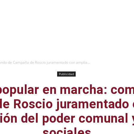
ndo de Campaña de Roscio juramentado con amplia...
Publicidad
popular en marcha: co
e Roscio juramentado 
ción del poder comunal 
sociales