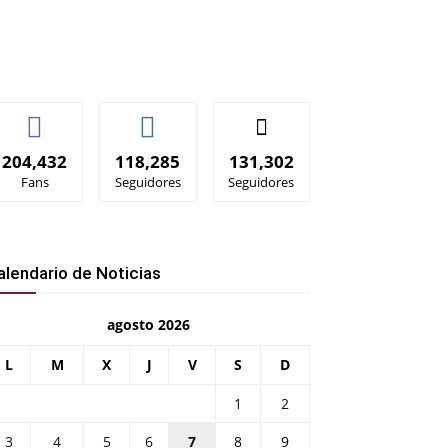
204,432
118,285
131,302
Fans
Seguidores
Seguidores
alendario de Noticias
agosto 2026
L
M
X
J
V
S
D
1
2
3
4
5
6
7
8
9