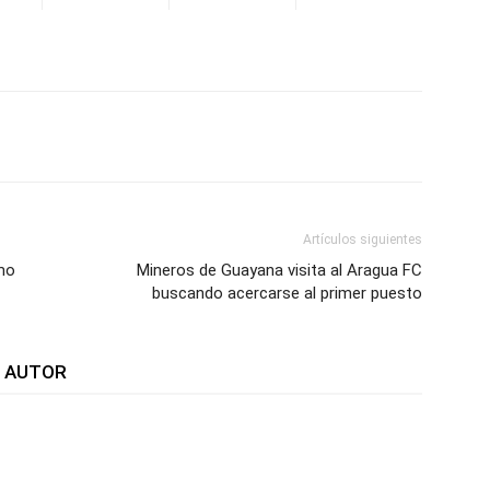
WhatsApp
Telegram
Email
Im
Artículos siguientes
mo
Mineros de Guayana visita al Aragua FC
buscando acercarse al primer puesto
L AUTOR