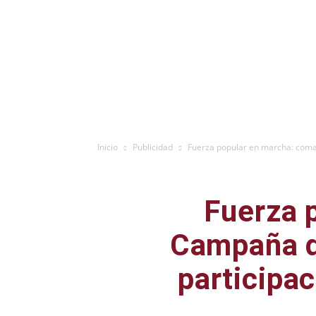
Inicio
Publicidad
Fuerza popular en marcha: coma
Fuerza 
Campaña d
participa