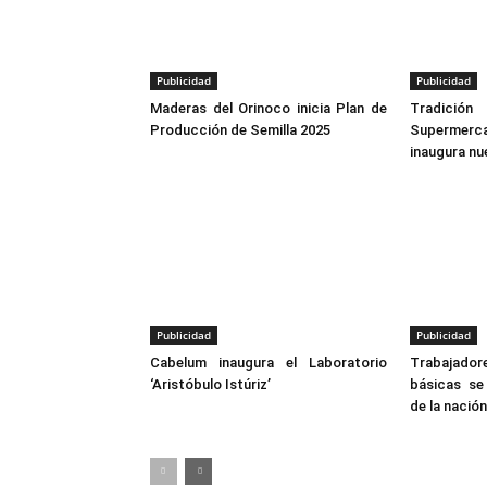
Publicidad
Publicidad
Maderas del Orinoco inicia Plan de
Tradició
Producción de Semilla 2025
Superme
inaugura nu
Publicidad
Publicidad
Cabelum inaugura el Laboratorio
Trabajador
‘Aristóbulo Istúriz’
básicas se
de la nación