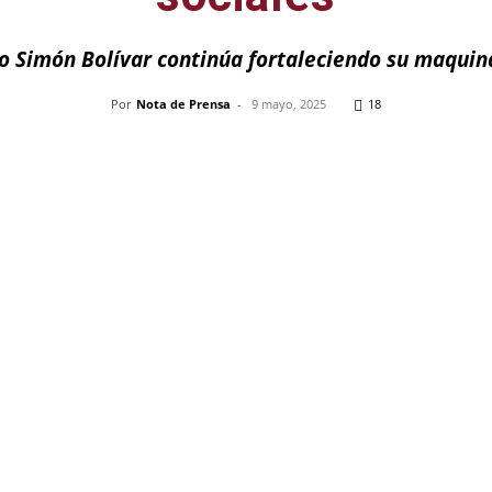
co Simón Bolívar continúa fortaleciendo su maquin
Por
Nota de Prensa
-
9 mayo, 2025
18
Pinterest
WhatsApp
Telegram
Em