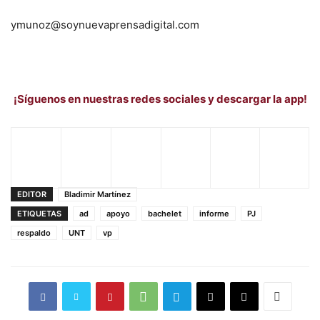
ymunoz@soynuevaprensadigital.com
¡Síguenos en nuestras redes sociales y descargar la app!
EDITOR
Bladimir Martínez
ETIQUETAS
ad
apoyo
bachelet
informe
PJ
respaldo
UNT
vp