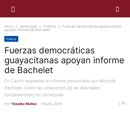
Inicio
Venezuela
Política
Fuerzas democráticas guayacitanas
apoyan informe de Bachelet
Política
Fuerzas democráticas
guayacitanas apoyan informe
de Bachelet
En Caroní respaldan el informe presentado por Michelle
Bachelet, sobre las violaciones de las libertades
fundamentales en Venezuela
81
Por
Yessika Muñoz
-
18 julio, 2019