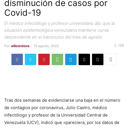
disminución de casos por
Covid-19
El médico infectólogo y profesor universitario dijo que la
situación epidemiológica venezolana mantiene curva
descendente en el transcurso del mes de agosto
158
Por
eilicordova
-
15 agosto, 2022
Tras dos semanas de evidenciarse una baja en el número
de contagios por coronavirus, Julio Castro, médico
infectólogo y profesor de la Universidad Central de
Venezuela (UCV), indicó que «pareciera, por los datos de