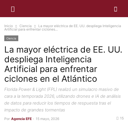
Inicio
Ciencia
La mayor eléctrica de EE. UU. despliega Inteligencia
Artificial para enfrentar ciclones...
Ciencia
La mayor eléctrica de EE. UU.
despliega Inteligencia
Artificial para enfrentar
ciclones en el Atlántico
Florida Power & Light (FPL) realizó un simulacro masivo de
cara a la temporada 2026, utilizando drones e IA de análisis
de datos para reducir los tiempos de respuesta tras el
impacto de grandes tormentas
15
Por
Agencia EFE
-
15 mayo, 2026