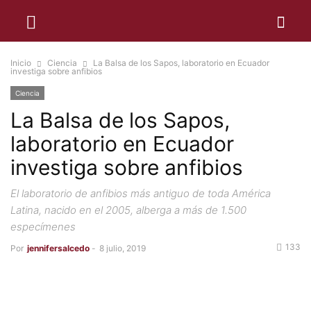
Inicio
Ciencia
La Balsa de los Sapos, laboratorio en Ecuador
investiga sobre anfibios
Ciencia
La Balsa de los Sapos,
laboratorio en Ecuador
investiga sobre anfibios
El laboratorio de anfibios más antiguo de toda América
Latina, nacido en el 2005, alberga a más de 1.500
especímenes
133
Por
jennifersalcedo
-
8 julio, 2019