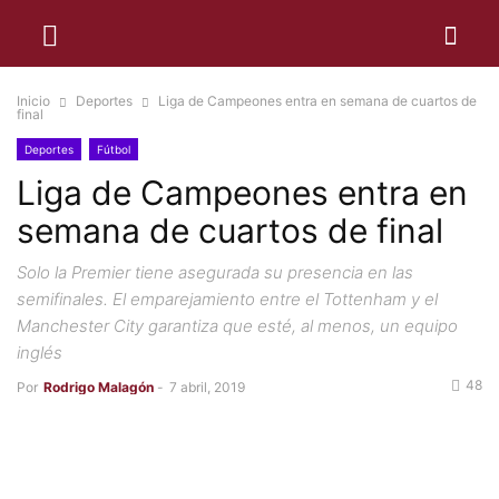
Inicio
Deportes
Liga de Campeones entra en semana de cuartos de
final
Deportes
Fútbol
Liga de Campeones entra en
semana de cuartos de final
Solo la Premier tiene asegurada su presencia en las
semifinales. El emparejamiento entre el Tottenham y el
Manchester City garantiza que esté, al menos, un equipo
inglés
48
Por
Rodrigo Malagón
-
7 abril, 2019