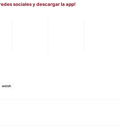
redes sociales y descargar la app!
weish
WhatsApp
Telegram
Email
Im