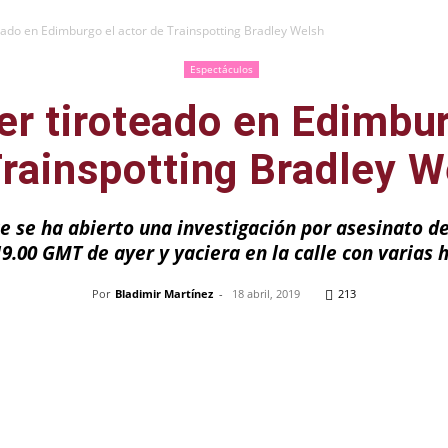
eado en Edimburgo el actor de Trainspotting Bradley Welsh
Espectáculos
er tiroteado en Edimbur
Trainspotting Bradley W
 se ha abierto una investigación por asesinato d
19.00 GMT de ayer y yaciera en la calle con varias 
Por
Bladimir Martínez
-
18 abril, 2019
213
Pinterest
WhatsApp
Telegram
Em