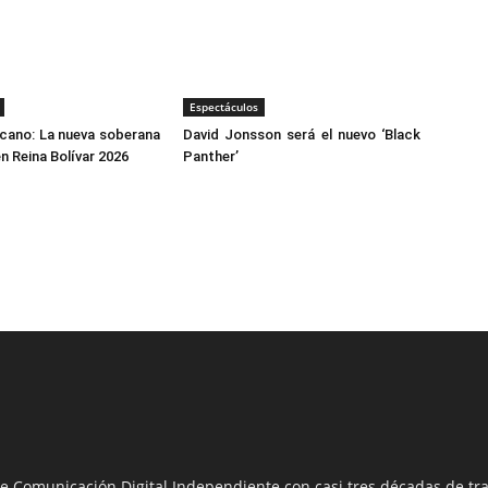
Espectáculos
cano: La nueva soberana
David Jonsson será el nuevo ‘Black
n Reina Bolívar 2026
Panther’
e Comunicación Digital Independiente con casi tres décadas de tra