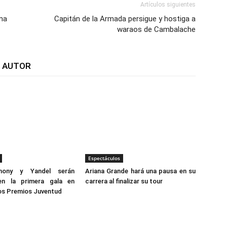
Artículos siguientes
na
Capitán de la Armada persigue y hostiga a
waraos de Cambalache
L AUTOR
Espectáculos
hony y Yandel serán
Ariana Grande hará una pausa en su
en la primera gala en
carrera al finalizar su tour
os Premios Juventud