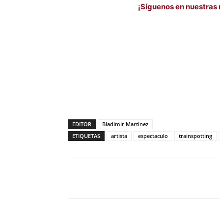
¡Síguenos en nuestras 
EDITOR
Bladimir Martínez
ETIQUETAS
artista
espectaculo
trainspotting
Facebook
X
Pinterest