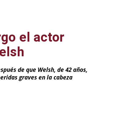
go el actor
elsh
espués de que Welsh, de 42 años,
heridas graves en la cabeza
ail
Impresión