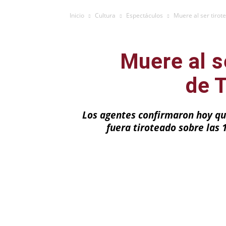
Inicio
Cultura
Espectáculos
Muere al ser tirot
Muere al s
de 
Los agentes confirmaron hoy que
fuera tiroteado sobre las 
Facebook
X