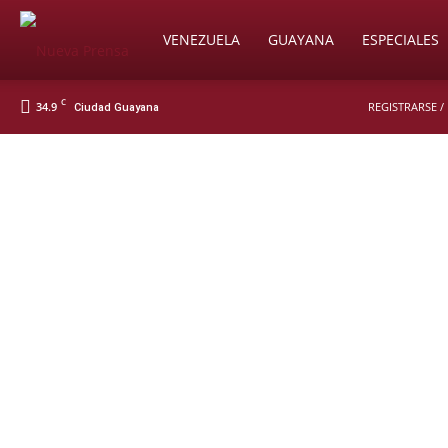
Soy
VENEZUELA
GUAYANA
ESPECIALES
C
34.9
REGISTRARSE /
Ciudad Guayana
Nueva
Prensa
Digital