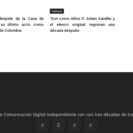
Cultura
despide de la Casa de
‘Son como niños 3’: Adam Sandler y
 su último acto como
el elenco original regresan una
 de Colombia
década después
e Comunicación Digital Independiente con casi tres décadas de tra