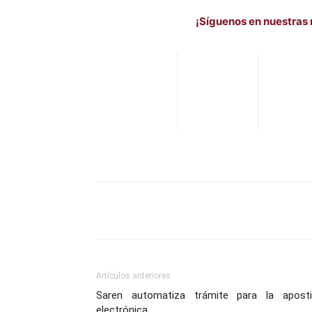
¡Síguenos en nuestras 
Facebook
X
Pinterest
Artículos anteriores
Saren automatiza trámite para la apostil
electrónica