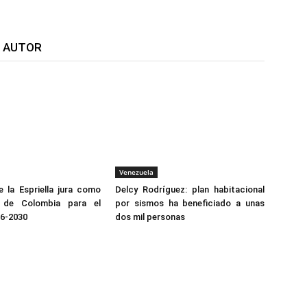
L AUTOR
Venezuela
 la Espriella jura como
Delcy Rodríguez: plan habitacional
e de Colombia para el
por sismos ha beneficiado a unas
26-2030
dos mil personas