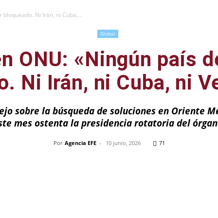
bloqueado. Ni Irán, ni Cuba,...
Global
en ONU: «Ningún país d
. Ni Irán, ni Cuba, ni 
sejo sobre la búsqueda de soluciones en Oriente 
ste mes ostenta la presidencia rotatoria del órgan
Por
Agencia EFE
-
10 junio, 2026
71
Pinterest
WhatsApp
Telegram
Em