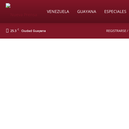
Soy
VENEZUELA
GUAYANA
ESPECIALES
C
25.3
REGISTRARSE /
Ciudad Guayana
Nueva
Prensa
Digital