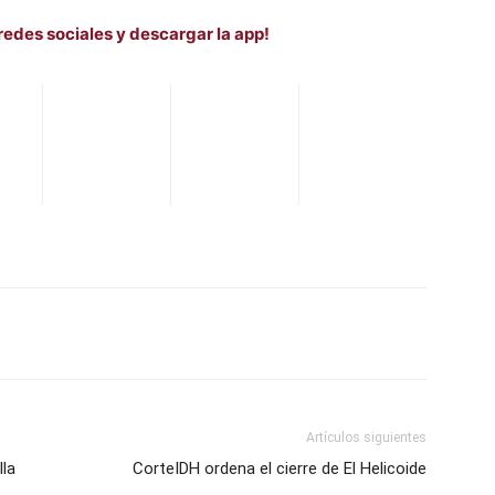
redes sociales y descargar la app!
WhatsApp
Telegram
Email
Im
Artículos siguientes
la
CorteIDH ordena el cierre de El Helicoide