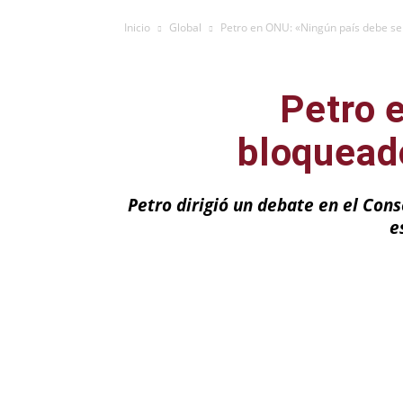
Inicio
Global
Petro en ONU: «Ningún país debe ser 
Petro 
bloqueado
Petro dirigió un debate en el Con
e
Facebook
X