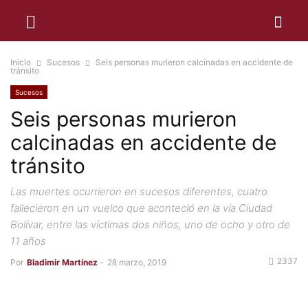
Inicio
Sucesos
Seis personas murieron calcinadas en accidente de
tránsito
Sucesos
Seis personas murieron
calcinadas en accidente de
tránsito
Las muertes ocurrieron en sucesos diferentes, cuatro
fallecieron en un vuelco que aconteció en la vía Ciudad
Bolívar, entre las víctimas dos niños, uno de ocho y otro de
11 años
2337
Por
Bladimir Martínez
-
28 marzo, 2019