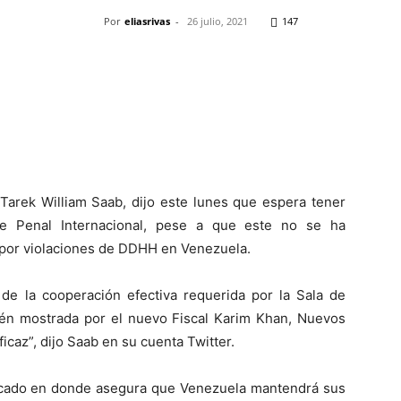
Por
eliasrivas
-
26 julio, 2021
147
Pinterest
WhatsApp
Telegram
Em
a,Tarek William Saab, dijo este lunes que espera tener
e Penal Internacional, pese a que este no se ha
s por violaciones de DDHH en Venezuela.
 de la cooperación efectiva requerida por la Sala de
ién mostrada por el nuevo Fiscal Karim Khan, Nuevos
icaz”, dijo Saab en su cuenta Twitter.
icado en donde asegura que Venezuela mantendrá sus