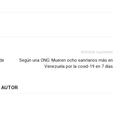
WhatsApp
Telegram
Email
Im
Artículos siguientes
de
Según una ONG: Mueren ocho sanitarios más en
Venezuela por la covid-19 en 7 días
L AUTOR