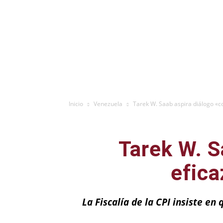
Inicio
Venezuela
Tarek W. Saab aspira diálogo «con
Tarek W. S
efica
La Fiscalía de la CPI insiste en