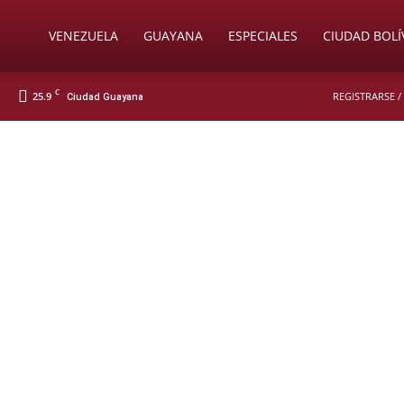
Soy
VENEZUELA
GUAYANA
ESPECIALES
CIUDAD BOLÍ
C
25.9
REGISTRARSE /
Ciudad Guayana
Nueva
Prensa
Digital