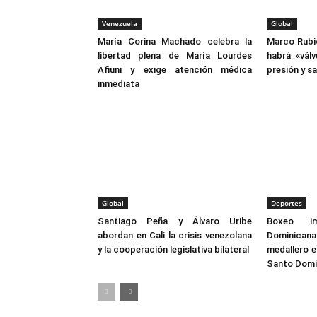
Venezuela
Global
María Corina Machado celebra la
Marco Rubio
libertad plena de María Lourdes
habrá «vál
Afiuni y exige atención médica
presión y s
inmediata
Global
Deportes
Santiago Peña y Álvaro Uribe
Boxeo im
abordan en Cali la crisis venezolana
Dominicana
y la cooperación legislativa bilateral
medallero en
Santo Dom