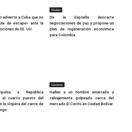
Global
 advierte a Cuba que no
De la Espriella descarta
vula de escape» ante la
negociaciones de paz y propone un
anciones de EE. UU.
plan de regeneración económica
para Colombia
Sucesos
pulsa a República
Hallan a un hombre amarrado y
 al cuarto puesto del
salvajemente golpeado cerca del
 la víspera del cierre de
mercado El Corito en Ciudad Bolívar
ingo