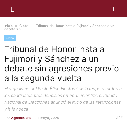
Inicio
Global
Tribunal de Honor insta a Fujimori y Sánchez a un
debate sin...
Global
Tribunal de Honor insta a
Fujimori y Sánchez a un
debate sin agresiones previo
a la segunda vuelta
El organismo del Pacto Ético Electoral pidió respeto mutuo a
los candidatos presidenciales en Perú, mientras el Jurado
Nacional de Elecciones anunció el inicio de las restricciones
y la ley seca
17
Por
Agencia EFE
-
31 mayo, 2026