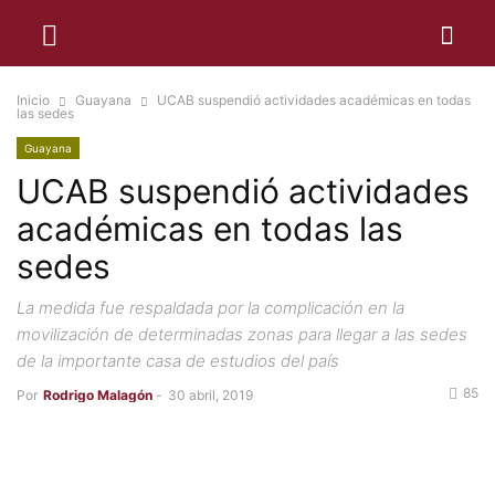
Inicio
Guayana
UCAB suspendió actividades académicas en todas
las sedes
Guayana
UCAB suspendió actividades
académicas en todas las
sedes
La medida fue respaldada por la complicación en la
movilización de determinadas zonas para llegar a las sedes
de la importante casa de estudios del país
85
Por
Rodrigo Malagón
-
30 abril, 2019