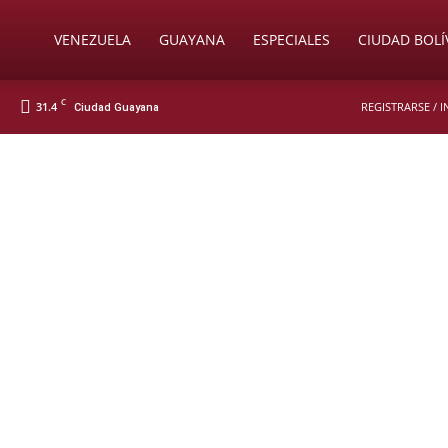
Soy
VENEZUELA
GUAYANA
ESPECIALES
CIUDAD BOLÍ
C
31.4
REGISTRARSE / 
Ciudad Guayana
Nueva
Prensa
Digital