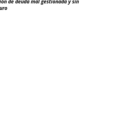
ción de deuda mal gestionada y sin
turo
ail
Impresión