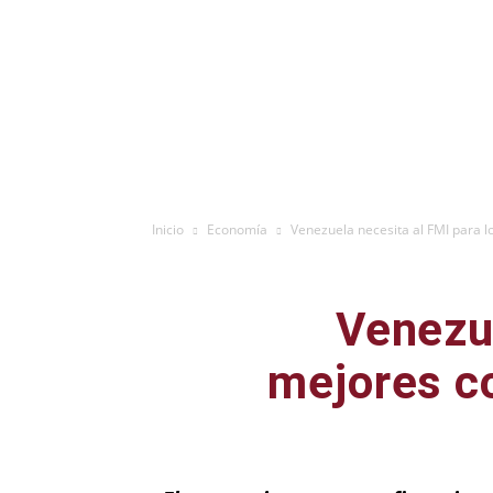
Inicio
Economía
Venezuela necesita al FMI para 
Venezue
mejores co