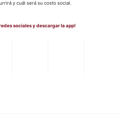
rrirá y cuál será su costo social.
redes sociales y descargar la app!
WhatsApp
Telegram
Email
Im