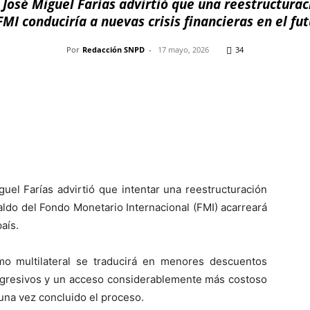
 José Miguel Farías advirtió que una reestructura
FMI conduciría a nuevas crisis financieras en el fu
Por
Redacción SNPD
-
17 mayo, 2026
34
Pinterest
WhatsApp
Telegram
Em
uel Farías advirtió que intentar una reestructuración
aldo del Fondo Monetario Internacional (FMI) acarreará
aís.
smo multilateral se traducirá en menores descuentos
 agresivos y un acceso considerablemente más costoso
una vez concluido el proceso.