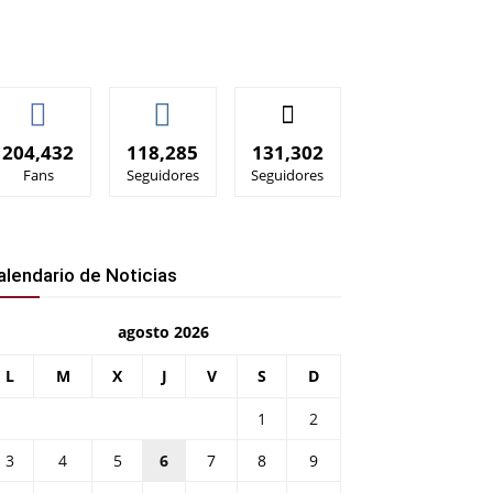
204,432
118,285
131,302
Fans
Seguidores
Seguidores
alendario de Noticias
agosto 2026
L
M
X
J
V
S
D
1
2
3
4
5
6
7
8
9