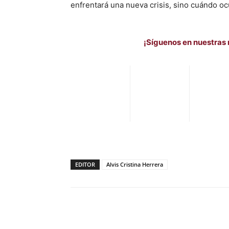
enfrentará una nueva crisis, sino cuándo ocu
¡Síguenos en nuestras 
EDITOR
Alvis Cristina Herrera
Facebook
X
Pinterest