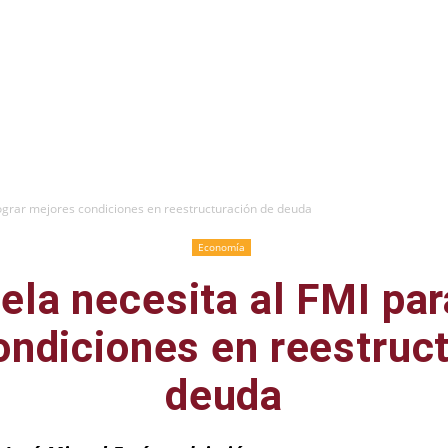
lograr mejores condiciones en reestructuración de deuda
Economía
la necesita al FMI par
ndiciones en reestruc
deuda