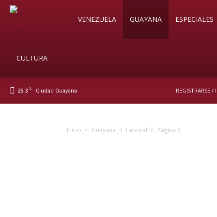
Soy
VENEZUELA
GUAYANA
ESPECIALES
Nueva
CULTURA
C
25.3
REGISTRARSE /
Ciudad Guayana
Prensa
Inicio
Guayana
Laboral
Página 3
Digital