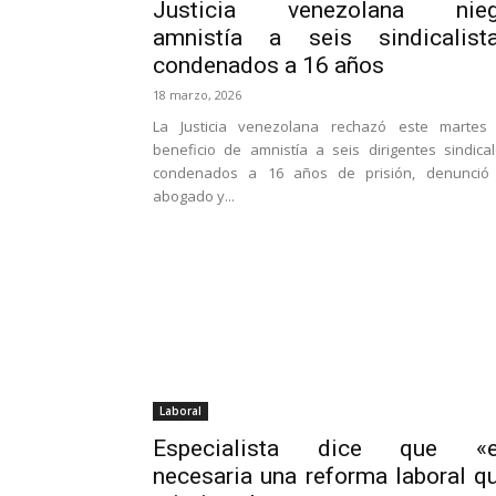
Justicia venezolana nie
amnistía a seis sindicalist
condenados a 16 años
18 marzo, 2026
La Justicia venezolana rechazó este martes 
beneficio de amnistía a seis dirigentes sindica
condenados a 16 años de prisión, denunció 
abogado y...
Laboral
Especialista dice que «
necesaria una reforma laboral q