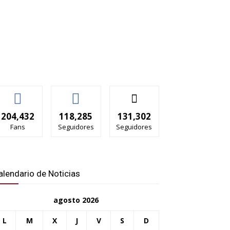
204,432
118,285
131,302
Fans
Seguidores
Seguidores
alendario de Noticias
agosto 2026
L
M
X
J
V
S
D