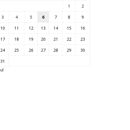
1
2
3
4
5
6
7
8
9
10
11
12
13
14
15
16
17
18
19
20
21
22
23
24
25
26
27
28
29
30
31
Jul