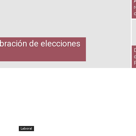
r
c
ebración de elecciones
D
Laboral