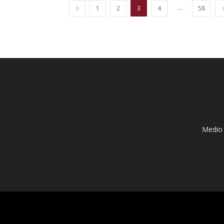
...
1
2
3
4
58
Medio 