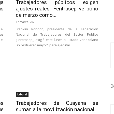
ga
Trabajadores públicos exigen
as
ajustes reales: Fentrasep ve bono
de marzo como...
17 marzo, 2026
el
Franklin Rondón, presidente de la Federación
les
Nacional de Trabajadores del Sector Público
el
(Fentrasep), exigió este lunes al Estado venezolano
un "esfuerzo mayor" para ejecutar...
C
Laboral
es
Trabajadores de Guayana se
ue
suman a la movilización nacional