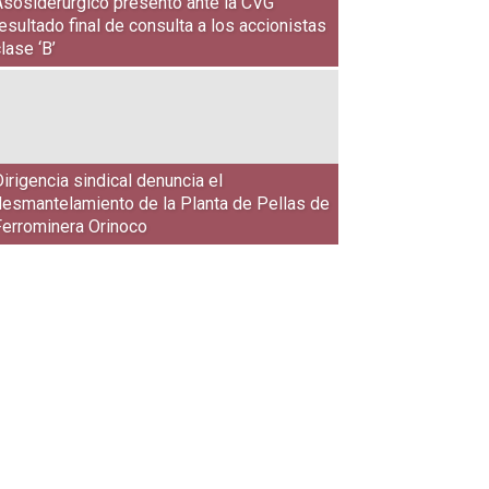
Asosiderúrgico presentó ante la CVG
esultado final de consulta a los accionistas
lase ‘B’
irigencia sindical denuncia el
desmantelamiento de la Planta de Pellas de
Ferrominera Orinoco