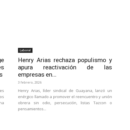
Laboral
ge
Henry Arias rechaza populismo y
es
apura reactivación de las
s
empresas en...
3 febrero, 2026
es
Henry Arias, líder sindical de Guayana, lanzó un
los
enérgico llamado a promover el reencuentro y unión
ana
obrera sin odio, persecución, listas Tazcon o
pensamientos...