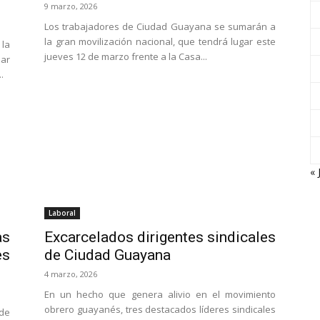
9 marzo, 2026
Los trabajadores de Ciudad Guayana se sumarán a
la gran movilización nacional, que tendrá lugar este
la
jueves 12 de marzo frente a la Casa...
sar
.
« 
Laboral
as
Excarcelados dirigentes sindicales
es
de Ciudad Guayana
4 marzo, 2026
En un hecho que genera alivio en el movimiento
obrero guayanés, tres destacados líderes sindicales
 de