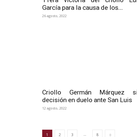
11era victoria del criollo Lu
García para la causa de los...
26 agosto, 2022
Criollo Germán Márquez s
decisión en duelo ante San Luis
12 agosto, 2022
...
1
2
3
8