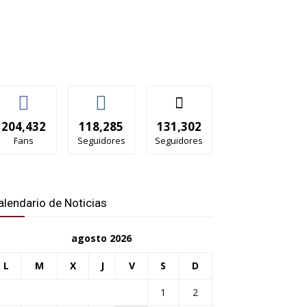
204,432
118,285
131,302
Fans
Seguidores
Seguidores
alendario de Noticias
agosto 2026
L
M
X
J
V
S
D
1
2