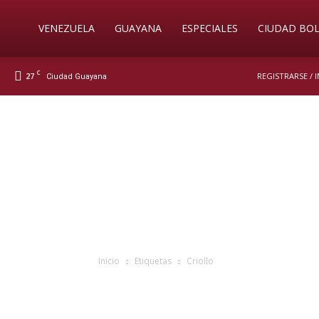
Soy
VENEZUELA
GUAYANA
ESPECIALES
CIUDAD BOL
C
27
REGISTRARSE / 
Ciudad Guayana
Nueva
Prensa
Digital
Inicio
Etiquetas
Criollo