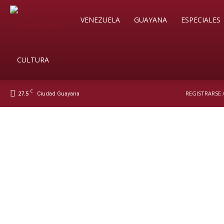
Soy
VENEZUELA
GUAYANA
ESPECIALES
Nueva
CULTURA
C
27.5
REGISTRARSE 
Ciudad Guayana
Prensa
Digital