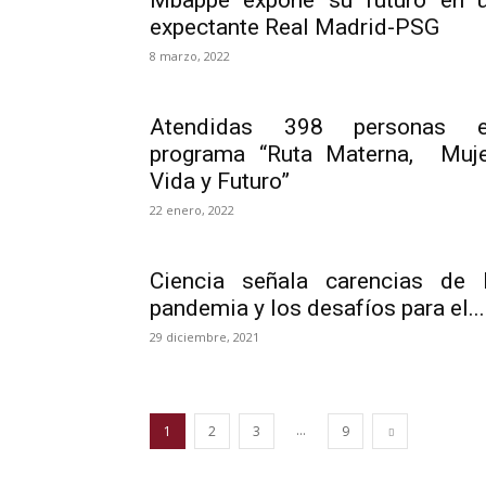
Mbappé expone su futuro en 
expectante Real Madrid-PSG
8 marzo, 2022
Atendidas 398 personas 
programa “Ruta Materna, Muje
Vida y Futuro”
22 enero, 2022
Ciencia señala carencias de 
pandemia y los desafíos para el...
29 diciembre, 2021
...
1
2
3
9