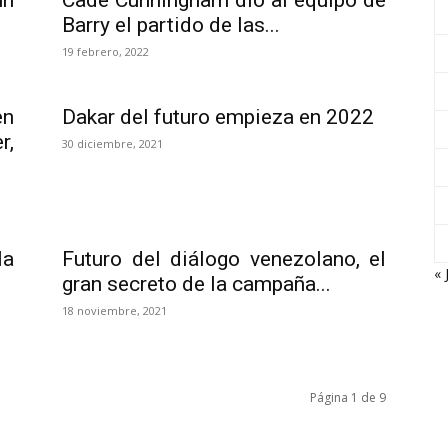
un
Cade Cunningham dió al equipo de
Barry el partido de las...
19 febrero, 2022
en
Dakar del futuro empieza en 2022
r,
30 diciembre, 2021
la
Futuro del diálogo venezolano, el
« 
gran secreto de la campaña...
18 noviembre, 2021
Página 1 de 9