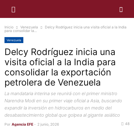
Inicio
Venezuela
Delcy Rodríguez inicia una visita oficial a la India
para consolidar la...
Venezuela
Delcy Rodríguez inicia una
visita oficial a la India para
consolidar la exportación
petrolera de Venezuela
La mandataria interina se reunirá con el primer ministro
Narendra Modi en su primer viaje oficial a Asia, buscando
expandir la inversión en hidrocarburos en medio del
desabastecimiento global que golpea al gigante asiático
48
Por
Agencia EFE
-
2 junio, 2026