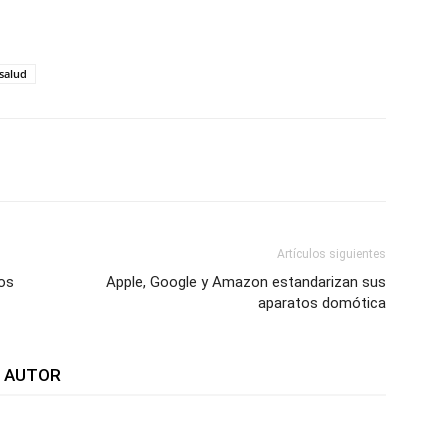
salud
WhatsApp
Telegram
Email
Im
Artículos siguientes
os
Apple, Google y Amazon estandarizan sus
aparatos domótica
L AUTOR