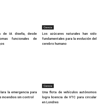
Ciencia
a de IA diseña, desde
Los azúcares naturales han sido
omas funcionales de
fundamentales para la evolución del
gos
cerebro humano
Ciencia
lara la emergencia para
Una flota de vehículos autónomos
os incendios sin control
logra licencia de VTC para circular
en Londres