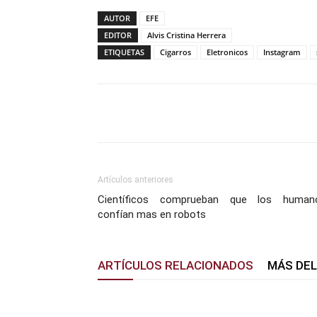
AUTOR
EFE
EDITOR
Alvis Cristina Herrera
ETIQUETAS
Cigarros
Eletronicos
Instagram
Facebook
X
Pinterest
Artículos anteriores
Científicos comprueban que los human
confían mas en robots
ARTÍCULOS RELACIONADOS
MÁS DE