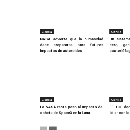
Ciencia
Ciencia
NASA advierte que la humanidad
Un sistem
debe prepararse para futuros
cero, gen
impactos de asteroides
bacteriófa
Ciencia
Ciencia
La NASA resta peso al impacto del
EE. UU. dec
cohete de SpaceX en la Luna
lidiar con l