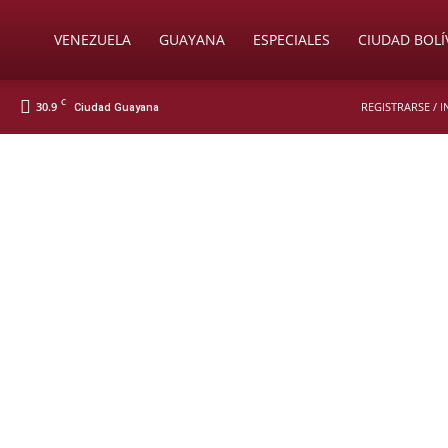
Soy
VENEZUELA
GUAYANA
ESPECIALES
CIUDAD BOLÍ
C
30.9
REGISTRARSE / 
Ciudad Guayana
Nueva
Prensa
Digital