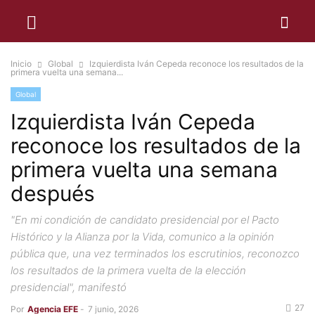
Inicio
Global
Izquierdista Iván Cepeda reconoce los resultados de la
primera vuelta una semana...
Global
Izquierdista Iván Cepeda
reconoce los resultados de la
primera vuelta una semana
después
"En mi condición de candidato presidencial por el Pacto
Histórico y la Alianza por la Vida, comunico a la opinión
pública que, una vez terminados los escrutinios, reconozco
los resultados de la primera vuelta de la elección
presidencial", manifestó
27
Por
Agencia EFE
-
7 junio, 2026