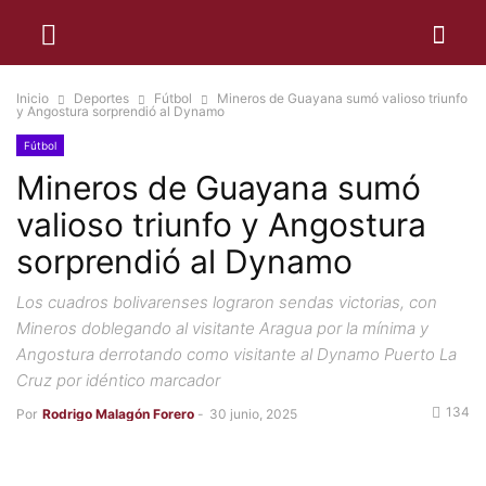
Inicio
Deportes
Fútbol
Mineros de Guayana sumó valioso triunfo
y Angostura sorprendió al Dynamo
Fútbol
Mineros de Guayana sumó
valioso triunfo y Angostura
sorprendió al Dynamo
Los cuadros bolivarenses lograron sendas victorias, con
Mineros doblegando al visitante Aragua por la mínima y
Angostura derrotando como visitante al Dynamo Puerto La
Cruz por idéntico marcador
134
Por
Rodrigo Malagón Forero
-
30 junio, 2025