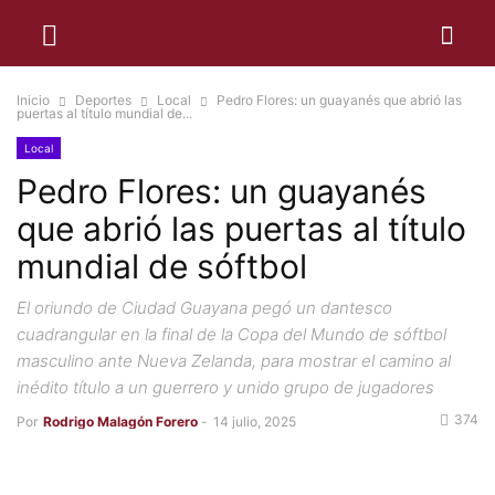
Inicio
Deportes
Local
Pedro Flores: un guayanés que abrió las
puertas al título mundial de...
Local
Pedro Flores: un guayanés
que abrió las puertas al título
mundial de sóftbol
El oriundo de Ciudad Guayana pegó un dantesco
cuadrangular en la final de la Copa del Mundo de sóftbol
masculino ante Nueva Zelanda, para mostrar el camino al
inédito título a un guerrero y unido grupo de jugadores
374
Por
Rodrigo Malagón Forero
-
14 julio, 2025